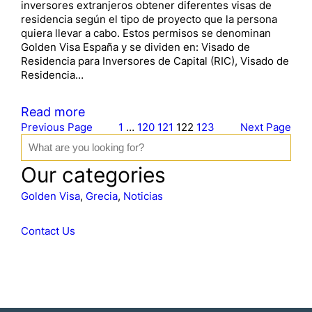
inversores extranjeros obtener diferentes visas de
residencia según el tipo de proyecto que la persona
quiera llevar a cabo. Estos permisos se denominan
Golden Visa España y se dividen en: Visado de
Residencia para Inversores de Capital (RIC), Visado de
Residencia…
Read more
Previous Page
1
…
120
121
122
123
Next Page
S
e
a
Our categories
r
c
Golden Visa
, 
Grecia
, 
Noticias
h
Contact Us