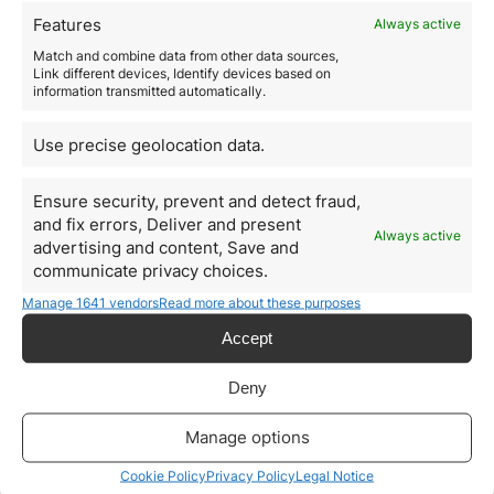
Features
Always active
Read more
Match and combine data from other data sources,
Link different devices, Identify devices based on
information transmitted automatically.
Use precise geolocation data.
Ensure security, prevent and detect fraud,
and fix errors, Deliver and present
Always active
advertising and content, Save and
¿Qué es la Golden Visa?
communicate privacy choices.
Manage 1641 vendors
Read more about these purposes
June 19, 2019
La Golden Visa España es un permiso de residencia
Accept
regulado en la Ley 14/2013, de 27 de septiembre, con
el fin de apoyar a los emprendedores y su
Deny
internacionalización que se otorga a inversores,
emprendedores y empresas que deseen contratar
Manage options
profesionales extranjeros altamente cualificados. Los
que más solicitan esta autorización son aquellos
Cookie Policy
Privacy Policy
Legal Notice
inversores que adquieren…