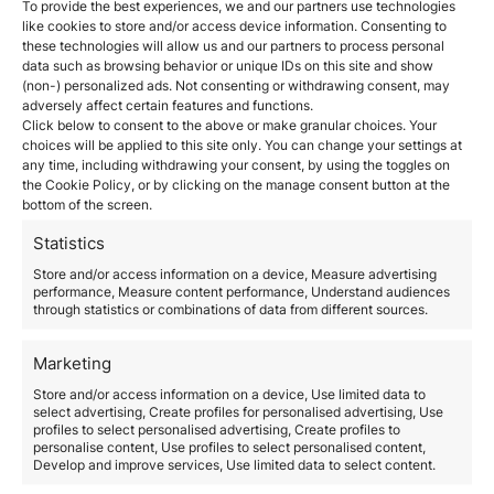
To provide the best experiences, we and our partners use technologies
like cookies to store and/or access device information. Consenting to
these technologies will allow us and our partners to process personal
data such as browsing behavior or unique IDs on this site and show
(non-) personalized ads. Not consenting or withdrawing consent, may
adversely affect certain features and functions.
Click below to consent to the above or make granular choices. Your
choices will be applied to this site only. You can change your settings at
any time, including withdrawing your consent, by using the toggles on
the Cookie Policy, or by clicking on the manage consent button at the
bottom of the screen.
Cómo comprar un piso en
Statistics
España siendo extranjero
Store and/or access information on a device, Measure advertising
performance, Measure content performance, Understand audiences
June 20, 2019
through statistics or combinations of data from different sources.
Cuando hablamos de comprar casa en España los
ingleses son los mayores compradores de viviendas
Marketing
en suelo español, seguidos por franceses, alemanes,
rusos e italianos, sin olvidarnos del incremento de
Store and/or access information on a device, Use limited data to
select advertising, Create profiles for personalised advertising, Use
ciudadanos chinos que llegan a nuestro país. Si estás
profiles to select personalised advertising, Create profiles to
pensando en comprar un piso en España siendo
personalise content, Use profiles to select personalised content,
extranjero, hay algunos requisitos que debes tener
Develop and improve services, Use limited data to select content.
en…