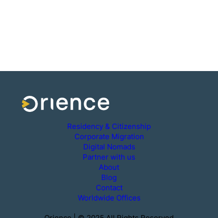
Residency & Citizenship
Corporate Migration
Digital Nomads
Partner with us
About
Blog
Contact
Worldwide Offices
Orience | © 2025 All Rights Reserved