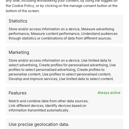
any time, including withdrawing your consent, by using the toggles on
La opción del PGPD ofrece a
los inversores un camino
the Cookie Policy, or by clicking on the manage consent button at the
rentable hacia la ciudadanía, con una familia de
bottom of the screen.
cuatro miembros a partir de 175.000 USD
. Es una
introducción oportuna, ya que la opción del Fondo de
Statistics
Crecimiento Sostenible en el marco de la Oferta de
Store and/or access information on a device, Measure advertising
Tiempo Limitado (LTO) de St. Kitts & Nevis concluyó el
performance, Measure content performance, Understand audiences
31 de diciembre de 2021. Las familias de cuatro
through statistics or combinations of data from different sources.
miembros podían obtener la ciudadanía con una
contribución de 150.000 USD en el marco de la LTO,
Marketing
que ya ha expirado. Sin embargo, el importe de la
Store and/or access information on a device, Use limited data to
donación ha aumentado a 195.000 USD tras la
select advertising, Create profiles for personalised advertising, Use
expiración de la oferta, lo que hace que la opción de la
profiles to select personalised advertising, Create profiles to
OIA de la institución penal sea la más rentable para las
personalise content, Use profiles to select personalised content,
familias.
Develop and improve services, Use limited data to select content.
Lo que hay que saber sobre
St. Kitts & Nevis
Features
Always active
Match and combine data from other data sources,
La federación de dos islas, que antes era una región
Link different devices, Identify devices based on
azucarera, ha evolucionado hasta convertirse en un
information transmitted automatically.
destino turístico y ciudadano seguro y atractivo
. Con
sus soleadas y arenosas playas, su excelente atención
Use precise geolocation data.
sanitaria, su bajo índice de criminalidad y sus