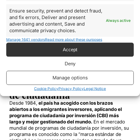
excelentes infraestructuras nacionales,
St. Kitts &
Nevis se ha convertido en una de las economías de
Ensure security, prevent and detect fraud,
más rápido crecimiento del Caribe.
and fix errors, Deliver and present
St. Kitts & Nevis, también conocido como St. Kitts &
Always active
advertising and content, Save and
Nevis en la constitución del país, es independiente
communicate privacy choices.
desde 1983 y forma parte de las Antillas Menores, un
grupo de islas a unos 2.000 kilómetros al sureste de
Manage 1641 vendors
Read more about these purposes
Miami. La federación está formada por dos islas:
Accept
Nieves y San Cristóbal. El inglés es el idioma oficial y
comercial. La Commonwealth británica, el CARICOM, la
Deny
Organización de Estados Americanos y otras
organizaciones internacionales son miembros de la
federación.
Manage options
St. Kitts & Nevis programa
Cookie Policy
Privacy Policy
Legal Notice
de ciudadanía
Desde 1984,
el país ha acogido con los brazos
abiertos a los emigrantes inversores, aplicando el
programa de ciudadanía por inversión (CBI) más
largo y mejor gestionado del mundo.
En el mercado
mundial de programas de ciudadanía por inversión, su
programa es conocido como la “marca estándar de