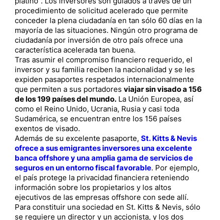
platino”. Los inversores son guiados a través de un
procedimiento de solicitud acelerado que permite
conceder la plena ciudadanía en tan sólo 60 días en la
mayoría de las situaciones. Ningún otro programa de
ciudadanía por inversión de otro país ofrece una
característica acelerada tan buena.
Tras asumir el compromiso financiero requerido, el
inversor y su familia reciben la nacionalidad y se les
expiden pasaportes respetados internacionalmente
que permiten a sus portadores
viajar sin visado a 156
de los 199 países del mundo.
La Unión Europea, así
como el Reino Unido, Ucrania, Rusia y casi toda
Sudamérica, se encuentran entre los 156 países
exentos de visado.
Además de su excelente pasaporte,
St. Kitts & Nevis
ofrece a sus emigrantes inversores una excelente
banca offshore y una amplia gama de servicios de
seguros en un entorno fiscal favorable
. Por ejemplo,
el país protege la privacidad financiera reteniendo
información sobre los propietarios y los altos
ejecutivos de las empresas offshore con sede allí.
Para constituir una sociedad en St. Kitts & Nevis, sólo
se requiere un director y un accionista, y los dos