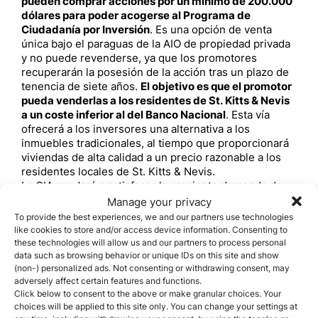
pueden comprar acciones por un mínimo de 200.000
dólares para poder acogerse al Programa de
Ciudadanía por Inversión
. Es una opción de venta
única bajo el paraguas de la AIO de propiedad privada
y no puede revenderse, ya que los promotores
recuperarán la posesión de la acción tras un plazo de
tenencia de siete años.
El objetivo es que el promotor
pueda venderlas a los residentes de St. Kitts & Nevis
a un coste inferior al del Banco Nacional
. Esta vía
ofrecerá a los inversores una alternativa a los
inmuebles tradicionales, al tiempo que proporcionará
viviendas de alta calidad a un precio razonable a los
residentes locales de St. Kitts & Nevis.
La OIA ayudará a satisfacer la creciente demanda de
Ciudadanía por Inversión en St. Kitts & Nevis, así como
Manage your privacy
a atender directamente los requisitos de los
To provide the best experiences, we and our partners use technologies
solicitantes, en particular los que surgieron durante la
like cookies to store and/or access device information. Consenting to
these technologies will allow us and our partners to process personal
pandemia.
Ciudadanía de St. Kitts &
data such as browsing behavior or unique IDs on this site and show
(non-) personalized ads. Not consenting or withdrawing consent, may
Nevis: Promotor del
adversely affect certain features and functions.
Click below to consent to the above or make granular choices. Your
Proyecto de Bien Público
choices will be applied to this site only. You can change your settings at