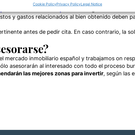
los documentos que tramite en el país.
Cookie Policy
Privacy Policy
Legal Notice
 security, prevent and detect fraud, and fix errors,
mprar un inmueble en España
sin obligación de abrir 
r and present advertising and content, Save and
Alway
tos y gastos relacionados al bien obtenido deben pag
icate privacy choices.
tinente antes de pedir cita. En caso contrario, la so
sesorarse?
el mercado inmobiliario español y trabajamos on resp
sólo asesorarán al interesado con todo el proceso bur
endarán las mejores zonas para invertir
, según las 