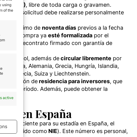
500.000 €)
, libre de toda carga o gravamen.
y using
m of the
ncia. La solicitud debe realizarse personalmente
on un máximo de
noventa días
previos a la fecha
 que la compra ya
esté formalizada
por el
e
rom
ste un precontrato firmado con garantía de
orio español, además de
circular libremente
por
a, Francia, Alemania, Grecia, Hungría, Islandia,
te
enia, Suecia, Suiza y Liechtenstein.
te
autorización de
residencia para inversores
, que
 mismo período. Además, puede obtener la
s active
ncia en España
ero suficiente para su estadía en España, el
ons
te conocido como
NIE
). Este número es personal,