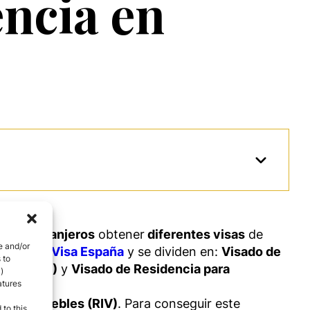
ncia en
ores extranjeros
obtener
diferentes visas
de
e and/or
n
Golden Visa España
y se dividen en:
Visado de
 to
bles (RIV)
y
Visado de Residencia para
)
atures
nes Inmuebles (RIV)
. Para conseguir este
 to this