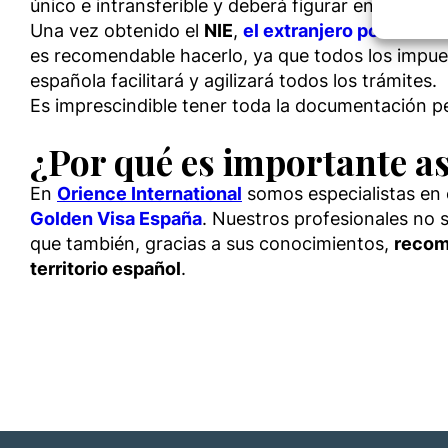
único e intransferible y deberá figurar en todos 
Ensure
Una vez obtenido el
NIE
,
el extranjero podrá co
Delive
es recomendable hacerlo, ya que todos los impues
commun
española facilitará y agilizará todos los trámites.
Es imprescindible tener toda la documentación per
¿Por qué es importante a
En
Orience International
somos especialistas en 
Golden Visa España
. Nuestros profesionales no 
que también, gracias a sus conocimientos,
recom
territorio español
.