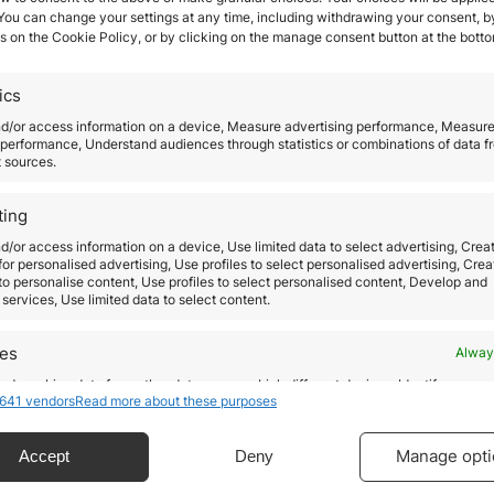
bles de un importe mínimo de
quinientos mil euros (
 You can change your settings at any time, including withdrawing your consent, b
s on the Cookie Policy, or by clicking on the manage consent button at the botto
ente en el
Consulado de España
de tu país de reside
tado.
ics
ción de Bienes Inmuebles (RIV)
debe presentarse c
a de la
Golden Visa España
será de
un año
en caso de
nd/or access information on a device, Measure advertising performance, Measur
performance, Understand audiences through statistics or combinations of data f
o de que la compra aún
no está oficializada,
pero exi
t sources.
or extranjero
podrá
vivir y trabajar
en todo el territ
ting
Bélgica, República Checa, Dinamarca, Estonia, Finlandi
d/or access information on a device, Use limited data to select advertising, Crea
es Bajos, Noruega, Polonia, Portugal, Eslovaquia, Eslov
 for personalised advertising, Use profiles to select personalised advertising, Crea
 to personalise content, Use profiles to select personalised content, Develop and
iera permanecer en territorio español puede pedir la 
services, Use limited data to select content.
o de
dos años
con posibilidades de renovación por el
o residiendo en España durante cinco años.
res
Alway
d combine data from other data sources, Link different devices, Identify
r para adquirir una reside
641 vendors
Read more about these purposes
based on information transmitted automatically.
te o documento de viaje, antecedentes penales y din
ecise geolocation data.
Manage opti
Accept
Deny
úmero de Identificación de Extranjeros
(popularmen