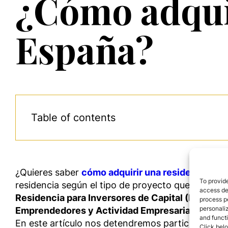
¿Cómo adquir
España?
Table of contents
¿Quieres saber
cómo adquirir una residencia en
To provide
residencia según el tipo de proyecto que la pers
access dev
Residencia para Inversores de Capital (RIC)
,
Vis
process p
personali
Emprendedores y Actividad Empresarial (REM)
.
and funct
En este artículo nos detendremos particularment
Click belo