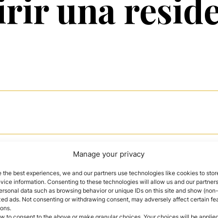
ir una reside
Manage your privacy
 España
? La
Ley de Emprendedores
permite a
invers
 the best experiences, we and our partners use technologies like cookies to stor
ona quiera llevar a cabo. Estos permisos se denomina
ice information. Consenting to these technologies will allow us and our partners
ado de Residencia por Adquisición de Bienes Inmue
ersonal data such as browsing behavior or unique IDs on this site and show (non-
zed ads. Not consenting or withdrawing consent, may adversely affect certain fe
ions.
e en el
Visado de Residencia por Adquisición de Bie
w to consent to the above or make granular choices. Your choices will be applied