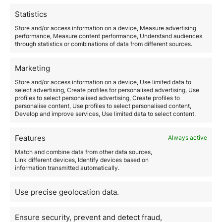
su país de residencia durante los últimos cinco años. A
Statistics
su vez, una vez obtenido el permiso de residencia, el
mismo se extiende al cónyuge, hijos menores de 18
Store and/or access information on a device, Measure advertising
performance, Measure content performance, Understand audiences
años o mayores de edad que no sean capaces de
through statistics or combinations of data from different sources.
proveer sus propias necesidades debido a su estado
de salud.
Así pues, ¿
puede un extranjero comprar un piso en
Marketing
España
?
Por lo general, el
único requisito obligatorio
Store and/or access information on a device, Use limited data to
es obtener el
Número de Identificación de
select advertising, Create profiles for personalised advertising, Use
Extranjeros (NIE)
. Es un número personal y único,
profiles to select personalised advertising, Create profiles to
personalise content, Use profiles to select personalised content,
imprescindible para llevar a cabo cualquier
Develop and improve services, Use limited data to select content.
transacción en el país, desde abrir un negocio
hasta
comprar
un inmueble.
Es factible solicitar el
NIE,
independientemente de si
Features
Always active
es en
España
o en un
consulado extranjero
, la
Match and combine data from other data sources,
solicitud de NIE se puede presentar tanto de manera
Link different devices, Identify devices based on
personal como también a través de un representante o
information transmitted automatically.
un agente, siempre que se acredite la
representatividad del representante. Los
Use precise geolocation data.
representantes serán autenticados mediante un
poder
notarial
expedido dentro de los tres meses anteriores
a la presentación de la solicitud.
Ensure security, prevent and detect fraud,