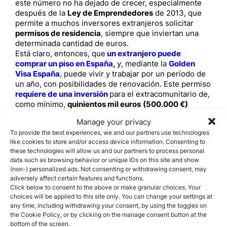
este número no ha dejado de crecer, especialmente
después de la
Ley de Emprendedores
de 2013, que
permite a muchos inversores extranjeros solicitar
permisos de residencia
, siempre que inviertan una
determinada cantidad de euros.
Está claro, entonces, que
un extranjero puede
comprar un piso en España
,
y, mediante la
Golden
Visa España
, puede vivir y trabajar por un período de
un año, con posibilidades de renovación. Este permiso
requiere de una inversión
para el extracomunitario de,
como mínimo,
quinientos mil euros
(500.000 €)
Manage your privacy
¿Para comprar un piso en
To provide the best experiences, we and our partners use technologies
España que requisitos hay
like cookies to store and/or access device information. Consenting to
these technologies will allow us and our partners to process personal
que tener?
data such as browsing behavior or unique IDs on this site and show
(non-) personalized ads. Not consenting or withdrawing consent, may
Los
requisitos generales
para obtener
el permiso de
adversely affect certain features and functions.
residencia para extranjeros
son: la persona deberá
Click below to consent to the above or make granular choices. Your
ser mayor de 18 años, tener fijada la residencia en otro
choices will be applied to this site only. You can change your settings at
país, no tener prohibida la entrada a España,
any time, including withdrawing your consent, by using the toggles on
encontrarse legalmente en territorio español y no
the Cookie Policy, or by clicking on the manage consent button at the
bottom of the screen.
tener antecedentes penales tanto en España como en