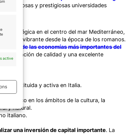
rom
las numerosas y prestigiosas universidades
te
ión estratégica en el centro del mar Mediterráneo,
te
económica vibrante desde la época de los romanos.
opa y una de las economías más importantes del
a, una educación de calidad y una excelente
s active
a constituida y activa en Italia.
ons
s público en los ámbitos de la cultura, la
ral y natural.
s active
o italiano.
zar una inversión de capital importante
. La