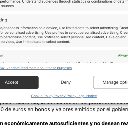
performance, Understand audiences through statistics or combinations of data f
que quieran cursar estudios superiores en alguna de 
t sources.
uropa.
nversión
ting
d/or access information on a device, Use limited data to select advertising, Crea
una historia que comienza en la prehistoria. Su ubicac
 for personalised advertising, Use profiles to select personalised advertising, Crea
, la ha convertido siempre en una zona comercial y 
 to personalise content, Use profiles to select personalised content, Develop and
services, Use limited data to select content.
oderoso y la segunda economía manufacturera de Eur
rmite a los italianos disfrutar de un alto nivel de vid
res
Alway
d combine data from other data sources, Link different devices, Identify
r inversión
641 vendors
Read more about these purposes
based on information transmitted automatically.
 de 500.000 euros en bienes inmuebles o en una empres
ecise geolocation data.
Manage opti
Accept
Deny
a de 250.000 euros en una empresa innovadora.
1.000.000 de euros para apoyar un proyecto de interé
Cookie Policy
Privacy Policy
Legal Notice
 security, prevent and detect fraud, and fix errors,
gación científica, la conservación del patrimonio cultu
r and present advertising and content, Save and
Alway
icate privacy choices.
00 de euros en bonos y valores emitidos por el gobiern
n económicamente autosuficientes y no desean reali