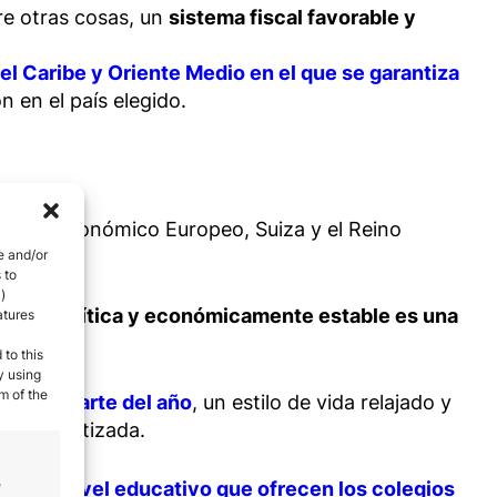
re otras cosas, un
sistema fiscal favorable y
el Caribe y Oriente Medio en el que se garantiza
 en el país elegido.
 Espacio Económico Europeo, Suiza y el Reino
e and/or
 to
)
 país política y económicamente estable es una
atures
 to this
y using
m of the
 mayor parte del año
, un estilo de vida relajado y
sté garantizada.
e
el alto nivel educativo que ofrecen los colegios