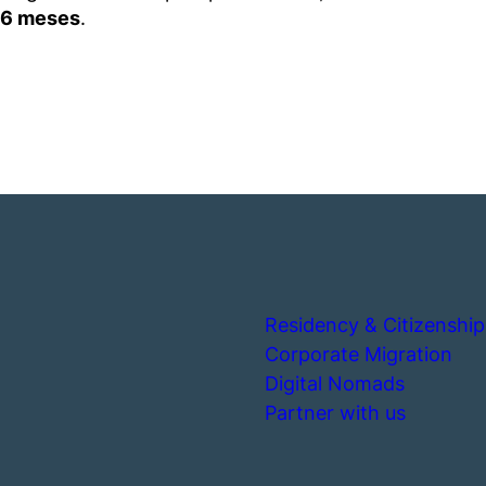
 6 meses
.
Residency & Citizenship
Corporate Migration
Digital Nomads
Partner with us