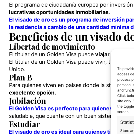
El programa de ciudadanía europea por inversión
lucrativas oportunidades inmobiliarias
.
El visado de oro es un programa de inversión par
la residencia a cambio de una cantidad mínima d
Beneficios de un visado 
Libertad de movimiento
El titular de un Golden Visa puede
viajar sin visa
El titular de un Golden Visa puede vivir, trabajar
Unido.
To provide
access dev
Plan B
process p
Para quienes viven en países donde la situación po
personali
and funct
excelente opción.
Click belo
Jubilación
site only.
the toggle
El Golden Visa es perfecto para quienes deseen 
screen.
saludable, que cuente con un buen sistema de sal
Estudiar
Statist
Store a
El visado de oro es ideal para quienes tienen hi