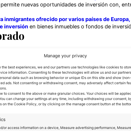
 permite nuevas oportunidades de inversión con, ent
a inmigrantes ofrecido por varios países de Europa, 
e inversión
en bienes inmuebles o fondos de inversión
dorado
do a 186 países de todo el mundo
.
Manage your privacy
 y estudiar en cualquier lugar de la Unión Europea, el
 the best experiences, we and our partners use technologies like cookies to stor
ice information. Consenting to these technologies will allow us and our partners
ersonal data such as browsing behavior or unique IDs on this site and show (non-
lítica y económica es volátil o inestable,
un segundo
zed ads. Not consenting or withdrawing consent, may adversely affect certain fe
ions.
w to consent to the above or make granular choices. Your choices will be applied
 You can change your settings at any time, including withdrawing your consent, b
s on the Cookie Policy, or by clicking on the manage consent button at the botto
jubilarse en un país que tenga un clima agradable la
ud pública y donde la seguridad de sus ciudadanos e
ics
nd/or access information on a device, Measure advertising performance, Measur
jos que aún están en la escuela y desean aprovechar 