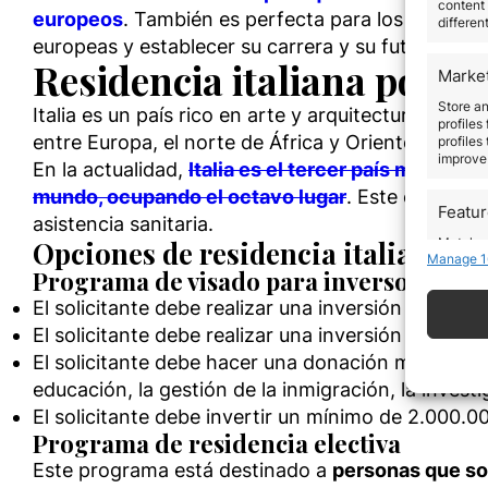
content 
europeos
. También es perfecta para los adultos 
differen
europeas y establecer su carrera y su futuro en E
Residencia italiana por i
Marke
Store an
Italia es un país rico en arte y arquitectura con 
profiles
entre Europa, el norte de África y Oriente Medio
profiles
improve 
En la actualidad,
Italia es el tercer país más p
mundo, ocupando el octavo lugar
. Este éxito pe
Featu
asistencia sanitaria.
Match an
Opciones de residencia italiana po
Manage 1
devices 
Programa de visado para inversores
El solicitante debe realizar una inversión mínima
Use pr
El solicitante debe realizar una inversión mínim
El solicitante debe hacer una donación mínima de 
Ensure
educación, la gestión de la inmigración, la investi
Delive
commun
El solicitante debe invertir un mínimo de 2.000.0
Programa de residencia electiva
Este programa está destinado a
personas que so