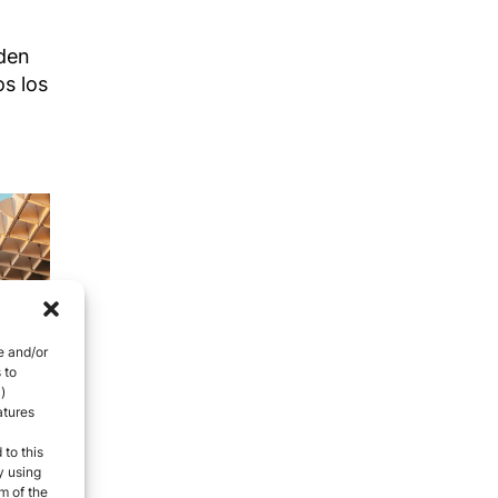
lden
s los
e and/or
 to
)
atures
 to this
y using
m of the