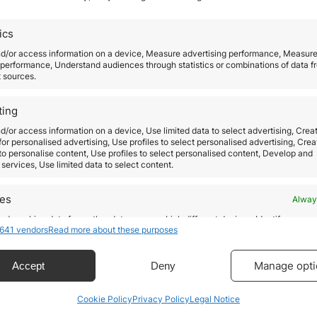
ics
Cómo comprar un piso en
nd/or access information on a device, Measure advertising performance, Measur
performance, Understand audiences through statistics or combinations of data f
España siendo extranjero
t sources.
June 20, 2019
ting
Cuando hablamos de comprar casa en España los
d/or access information on a device, Use limited data to select advertising, Crea
 for personalised advertising, Use profiles to select personalised advertising, Crea
ingleses son los mayores compradores de viviend
 to personalise content, Use profiles to select personalised content, Develop and
suelo español, seguidos por franceses, alemanes, 
services, Use limited data to select content.
un
e italianos, sin olvidarnos del incremento de
ciudadanos chinos que llegan a nuestro país. Si es
res
Alway
pensando en comprar un piso en España siendo
d combine data from other data sources, Link different devices, Identify
a
641 vendors
Read more about these purposes
based on information transmitted automatically.
extranjero, hay algunos requisitos que debes tene
ecise geolocation data.
Manage opti
Accept
Deny
Read more
Cookie Policy
Privacy Policy
Legal Notice
 security, prevent and detect fraud, and fix errors,
r and present advertising and content, Save and
Alway