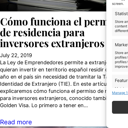
screen.
Statist
Cómo funciona el permiso
Store a
content 
de residencia para
differen
inversores extranjeros
Marke
Store an
July 22, 2019
profiles
La Ley de Emprendedores permite a extranjeros que
profiles
improve 
quieran invertir en territorio español residir durante 
año en el país sin necesidad de tramitar la Tarjeta de
Featu
Identidad de Extranjero (TIE). En este artículo le
Match an
explicaremos cómo funciona el permiso de residenci
Manage 1
devices 
para inversores extranjeros, conocido también como
Golden Visa. Lo primero a tener en…
Use pr
Read more
Ensure
Delive