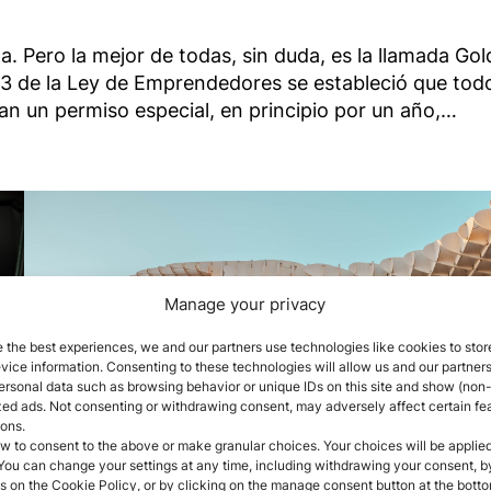
. Pero la mejor de todas, sin duda, es la llamada Go
13 de la Ley de Emprendedores se estableció que todo
ían un permiso especial, en principio por un año,…
Manage your privacy
 the best experiences, we and our partners use technologies like cookies to stor
ice information. Consenting to these technologies will allow us and our partners
ersonal data such as browsing behavior or unique IDs on this site and show (non-
zed ads. Not consenting or withdrawing consent, may adversely affect certain fe
ions.
w to consent to the above or make granular choices. Your choices will be applied
 You can change your settings at any time, including withdrawing your consent, b
s on the Cookie Policy, or by clicking on the manage consent button at the botto