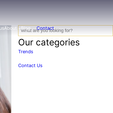
us
About
Blog
Contact
S
e
Our categories
a
r
Trends
c
h
Contact Us