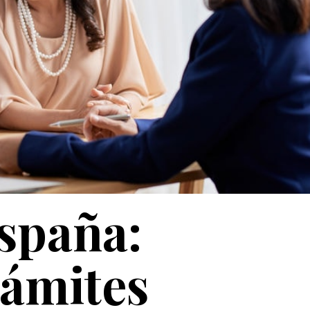
spaña:
rámites