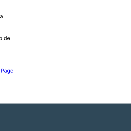
na
n
do de
 Page